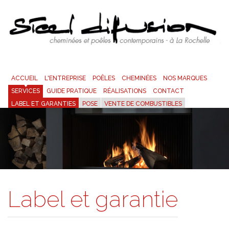
ACCUEIL
L'ENTREPRISE
POÊLES
CHEMINÉES
NOS MARQUES
SERVICES
GUIDE PRATIQUE
RÉALISATIONS
CONTACT
LABEL ET GARANTIES
POSE
VENTE DE COMBUSTIBLES
RAMONAGE / ENTRETIEN
Label et garantie